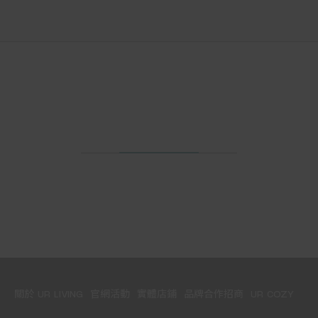
關於 UR LIVING
官網活動
實體店鋪
品牌合作招商
UR COZY