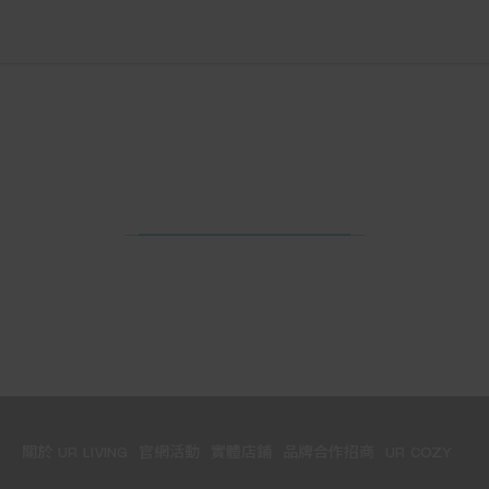
關於 UR LIVING
官網活動
實體店鋪
品牌合作招商
UR COZY