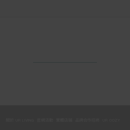
關於 UR LIVING
官網活動
實體店鋪
品牌合作招商
UR COZY