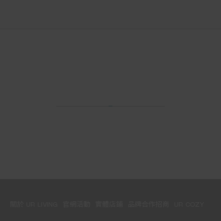
關於 UR LIVING
官網活動
實體店鋪
品牌合作招商
UR COZY